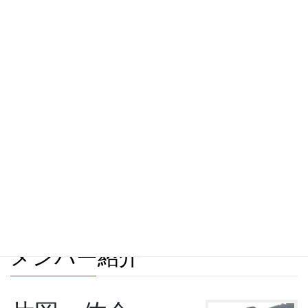
す。将来的にはジャムやハチミツなど加工品も手作りしたいと思
っています。​またブログ等で生産過程を公開するなど情報発信
し、皆様との距離を近づけられるよう努力します。
気候風土​
姫路市は瀬戸内海気候に属し、年間通して天気や湿度が安定して
おり、年中農業生産が可能です。年間の降水日数が少なく風も穏
やかで、食味が優れた作物が作れます。（要望いただければなん
でも作ります！）畑は姫路市北西部の山を源泉とする大津茂川の
上流域に位置しており、水質がよく周辺では蛍も見られます。国
宝姫路城や書写山、サファリパークなどがあり、ご家族で楽しめ
るスポットが数多くあります。新幹線や高速道路が整備されてお
りアクセスが抜群です。
メンバー紹介