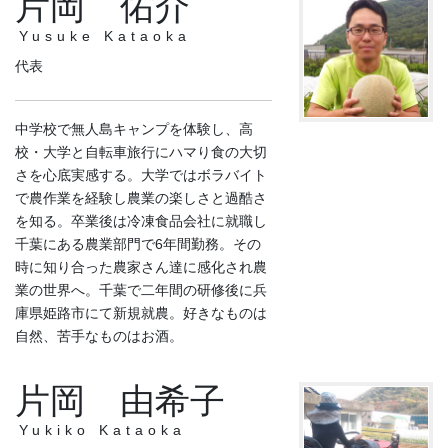
片岡 佑介
Yusuke Kataoka
代表
中学校で無人島キャンプを体験し、高
校・大学と自転車旅行にハマり食の大切
さを心底実感する。大学ではボラバイト
で農作業を経験し農業の楽しさと過酷さ
を知る。卒業後は冷凍食品会社に就職し
千葉にある農業部門で6年間勤務。その
時に知り合った農家さん達に感化され農
業の世界へ。千葉で二年間の研修後に兵
庫県姫路市にて新規就農。好きなものは
自然、苦手なものはお酒。​
片岡 由希子
Yukiko Kataoka